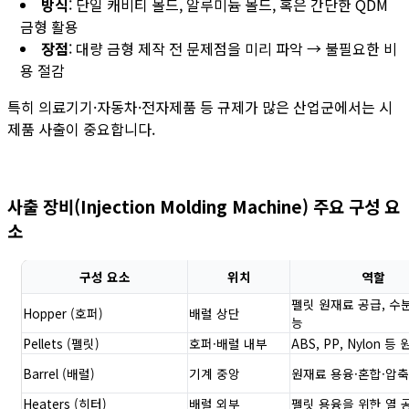
방식
: 단일 캐비티 몰드, 알루미늄 몰드, 혹은 간단한 QDM
금형 활용
장점
: 대량 금형 제작 전 문제점을 미리 파악 → 불필요한 비
용 절감
특히 의료기기·자동차·전자제품 등 규제가 많은 산업군에서는 시
제품 사출이 중요합니다.
사출 장비(Injection Molding Machine) 주요 구성 요
소
구성 요소
위치
역할
펠릿 원재료 공급, 수
Hopper (호퍼)
배럴 상단
능
Pellets (펠릿)
호퍼·배럴 내부
ABS, PP, Nylon 등
Barrel (배럴)
기계 중앙
원재료 용융·혼합·압축
Heaters (히터)
배럴 외부
펠릿 용융을 위한 열 