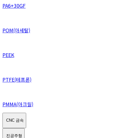
PA6+30GF
POM(아세탈)
PEEK
PTFE(테프론)
PMMA(아크릴)
CNC 금속
진공주형