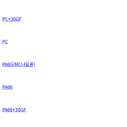
PC+30GF
PC
PA6G(MC나일론)
PA66
PA66+30GF