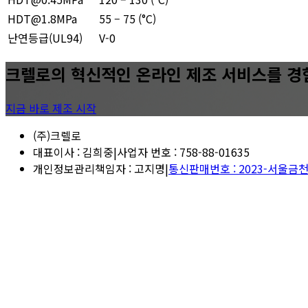
HDT@1.8MPa
55 – 75 (°C)
난연등급(UL94)
V-0
크렐로의 혁신적인 온라인 제조 서비스를 경
지금 바로 제조 시작
(주)크렐로
대표이사
:
김희중
|
사업자 번호
:
758-88-01635
개인정보관리책임자
:
고지명
|
통신판매번호
:
2023-서울금천